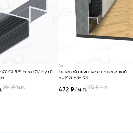
Арт.
XY GIPPS Euro 01/ Fly 01
Теневой плинтус с подсветкой
ый
RUMGIPS-20L
504 ₽/м.п.
472 ₽/м.п.
.
472 ₽/м.п.