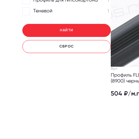
Профиль для гипсокартона
1
Теневой
1
НАЙТИ
СБРОС
Арт.
Профиль FLE
(8900) черн
504 ₽/м.п